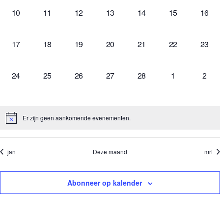
navi
0
0
0
0
0
0
0
10
11
12
13
14
15
16
evenementen,
evenementen,
evenementen,
evenementen,
evenementen,
evenementen,
evene
0
0
0
0
0
0
0
17
18
19
20
21
22
23
evenementen,
evenementen,
evenementen,
evenementen,
evenementen,
evenementen,
evene
0
0
0
0
0
0
0
24
25
26
27
28
1
2
evenementen,
evenementen,
evenementen,
evenementen,
evenementen,
evenementen,
even
Er zijn geen aankomende evenementen.
jan
Deze maand
mrt
Abonneer op kalender