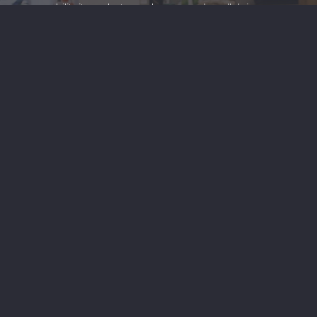
permeabiliteit van het membraan en de cellulaire
stofwisseling. Het weer op gang brengen van de
cellulaire uitwisselingen en het herstel van het elektrisch
evenwicht verbeteren de natuurlijke
genezingsprocessen en weefsel regeneratie.”
BEKIJK ONS AANBOD