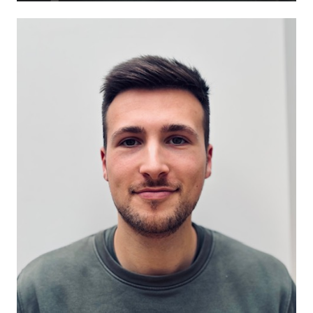
– Master in de revalidatiewetenschappen en
kinesitherapie
– Manueel therapeut
– Myofasciaal therapeut in opleiding
– Dry needling
– Echografie