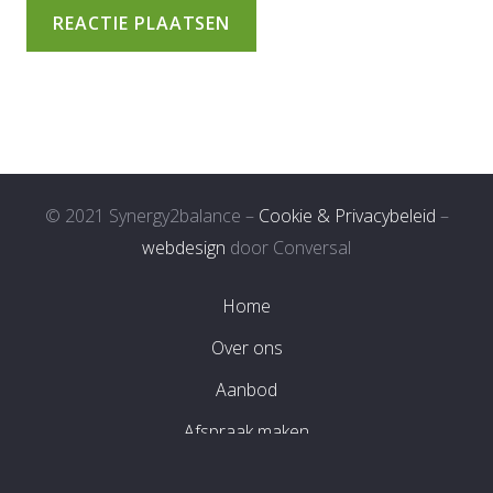
REACTIE PLAATSEN
© 2021 Synergy2balance –
Cookie & Privacybeleid
–
webdesign
door Conversal
Home
Over ons
Aanbod
Afspraak maken
Contact